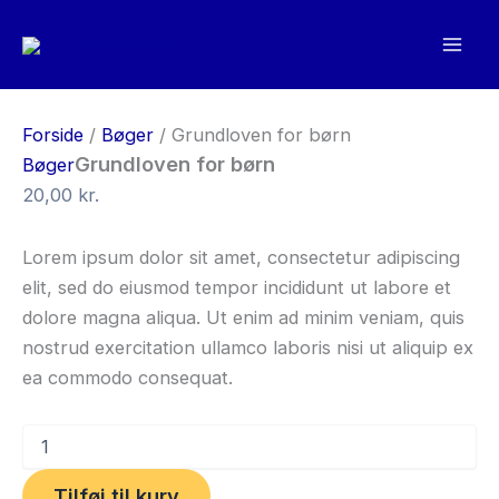
Grundloven
Gå
for
til
børn
indholdet
antal
Forside
/
Bøger
/ Grundloven for børn
Grundloven for børn
Bøger
20,00
kr.
Lorem ipsum dolor sit amet, consectetur adipiscing
elit, sed do eiusmod tempor incididunt ut labore et
dolore magna aliqua. Ut enim ad minim veniam, quis
nostrud exercitation ullamco laboris nisi ut aliquip ex
ea commodo consequat.
Tilføj til kurv