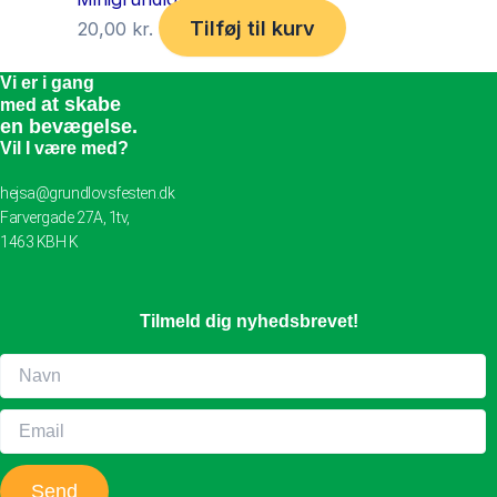
Tilføj til kurv
20,00
kr.
Vi er i gang
at skabe
med
en bevægelse.
Vil I være med?
hejsa@grundlovsfesten.dk
Farvergade 27A, 1tv,
1463 KBH K
Tilmeld dig nyhedsbrevet!
Send