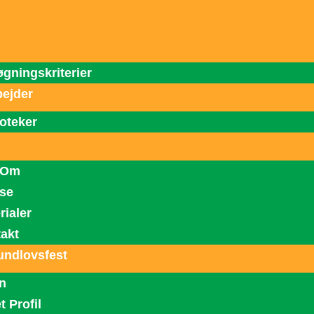
Gå
til
indholdet
gningskriterier
ejder
ioteker
 Om
se
rialer
akt
undlovsfest
n
t Profil