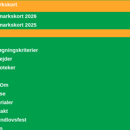
kskort
arkskort 2026
arkskort 2025
gningskriterier
ejder
ioteker
 Om
se
rialer
akt
ndlovsfest
n