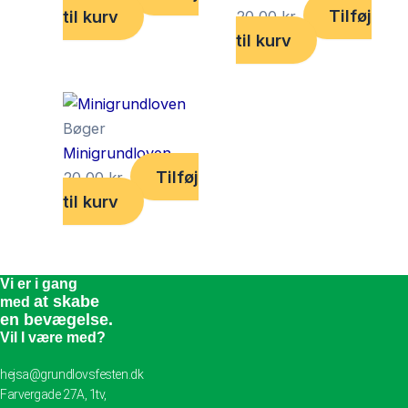
Tilføj
til kurv
20,00
kr.
til kurv
Bøger
Minigrundloven
Tilføj
20,00
kr.
til kurv
Vi er i gang
at skabe
med
en bevægelse.
Vil I være med?
hejsa@grundlovsfesten.dk
Farvergade 27A, 1tv,