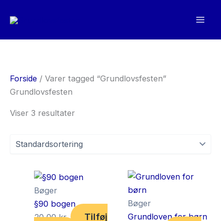
Gå
til
indholdet
Forside
/ Varer tagged “Grundlovsfesten”
Grundlovsfesten
Viser 3 resultater
Bøger
Bøger
§90 bogen
Tilføj
Grundloven for børn
20,00
kr.