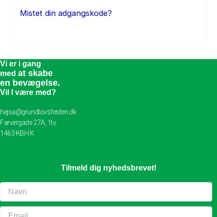
Mistet din adgangskode?
Vi er i gang
at skabe
med
en bevægelse.
Vil I være med?
hejsa@grundlovsfesten.dk
Farvergade 27A, 1tv,
1463 KBH K
Tilmeld dig nyhedsbrevet!