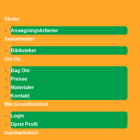
Påkrævet
Påkrævet
Gå
til
Skoler
indholdet
Ansøgningskriterier
Samarbejder
Biblioteker
Om Os
Bag Om
Presse
Materialer
Kontakt
Min Grundlovsfest
Login
Opret Profil
Danmarkskort