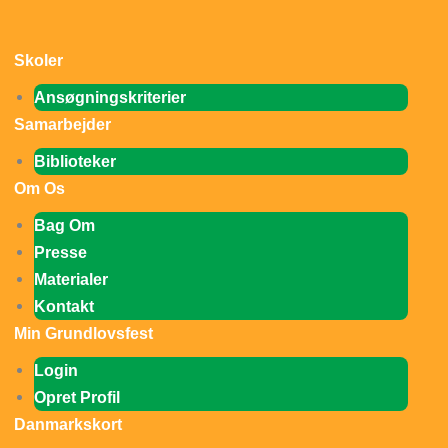
Gå
til
Skoler
indholdet
Ansøgningskriterier
Samarbejder
Biblioteker
Om Os
Bag Om
Presse
Materialer
Kontakt
Min Grundlovsfest
Login
Opret Profil
Danmarkskort