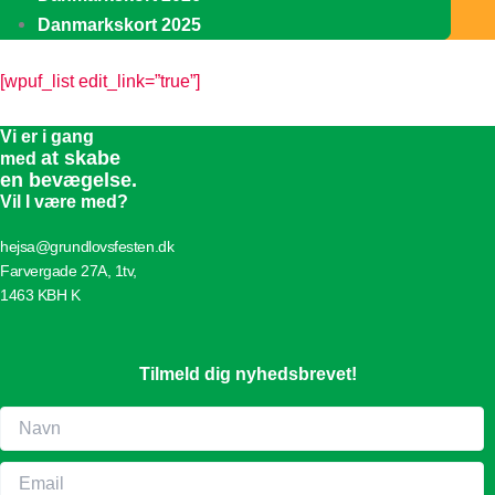
Danmarkskort 2025
[wpuf_list edit_link=”true”]
Vi er i gang
at skabe
med
en bevægelse.
Vil I være med?
hejsa@grundlovsfesten.dk
Farvergade 27A, 1tv,
1463 KBH K
Tilmeld dig nyhedsbrevet!