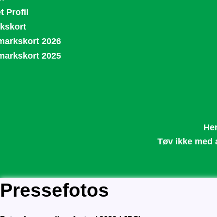
t Profil
kskort
arkskort 2026
arkskort 2025
Her
Tøv ikke med at
Pressefotos