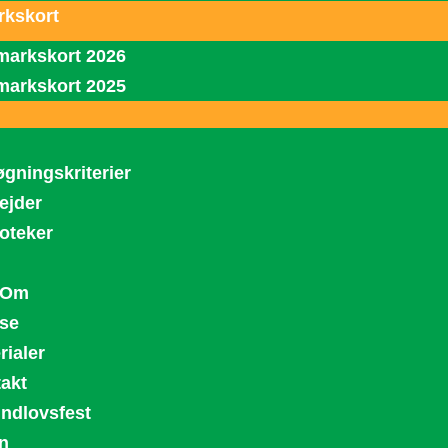
kskort
arkskort 2026
arkskort 2025
gningskriterier
ejder
ioteker
 Om
se
rialer
akt
ndlovsfest
n