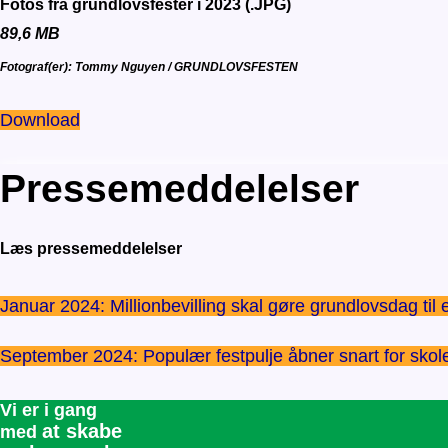
Fotos fra grundlovsfester i 2023 (.JPG)
89,6 MB
Fotograf(er): Tommy Nguyen / GRUNDLOVSFESTEN
Download
Pressemeddelelser
Læs pressemeddelelser
Januar 2024: Millionbevilling skal gøre grundlovsdag til 
September 2024: Populær festpulje åbner snart for skol
Vi er i gang
at skabe
med