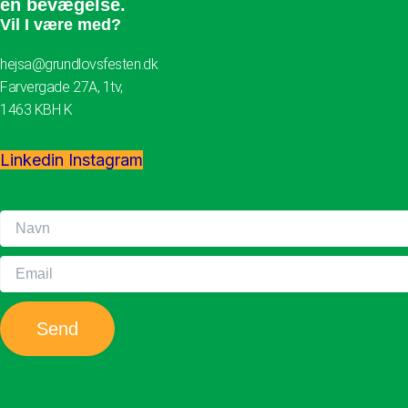
en bevægelse.
Vil I være med?
hejsa@grundlovsfesten.dk
Farvergade 27A, 1tv,
1463 KBH K
Linkedin
Instagram
Send