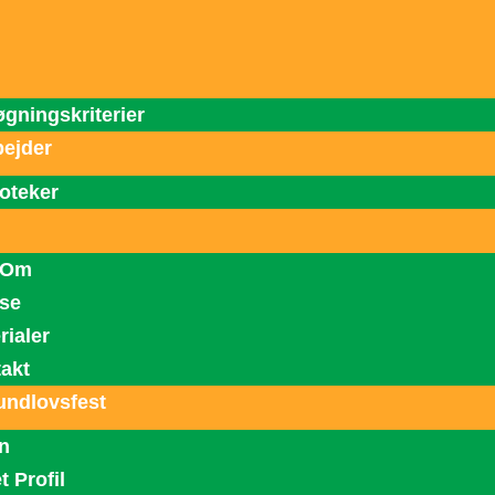
Gå
til
indholdet
gningskriterier
ejder
ioteker
 Om
se
rialer
akt
undlovsfest
n
t Profil